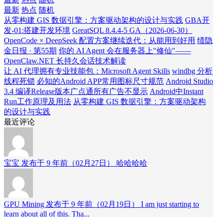
最新
热点
随机
从零构建 GIS 数据引擎：方案驱动架构的设计与实践
GBA开
发-01:搭建开发环境
GreatSQL 8.4.4-5 GA（2026-06-30）
OpenCode × DeepSeek 配置方案继续迭代：从能用到好用
绩隐
金日报 · 第55期
你的 AI Agent 会在服务器上"修仙"——
OpenClaw.NET 长持久会话技术解读
让 AI 代理拥有专业技能包：Microsoft Agent Skills
windbg 分析
线程死锁
必知的Android APP常用图标尺寸规范
Android Studio
3.4 编译Release版本广点通所有广告不显示
Android中Instant
Run工作原理及用法
从零构建 GIS 数据引擎：方案驱动架构
的设计与实践
最近评论
宝宝 发布于 9 年前（02月27日）
哈哈哈哈
GPU Mining 发布于 9 年前（02月19日）
I am just starting to
learn about all of this. Tha...