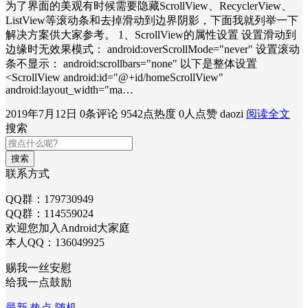
为了界面的美观有时候需要隐藏ScrollView、RecyclerView、
ListView等滚动条和去掉滑动到边界阴影，下面我就列举一下
解决方案供大家参考。 1、ScrollView的属性设置 设置滑动到
边缘时无效果模式： android:overScrollMode="never" 设置滚动
条不显示： android:scrollbars="none" 以下是整体设置
<ScrollView android:id="@+id/homeScrollView"
android:layout_width="ma…
2019年7月12日
0条评论
9542点热度
0人点赞
daozi
阅读全文
搜索
搜索
联系方式
QQ群：179730949
QQ群：114559024
欢迎您加入Android大家庭
本人QQ：136049925
赐我一丝安慰
给我一点鼓励
最新
热点
随机