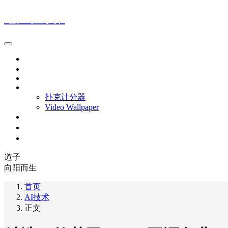
魅力程序猿
首页
Java
Android
APP
扑克计分器
Video Wallpaper
联系我
关于我
资助
道子
向阳而生
首页
AI技术
正文